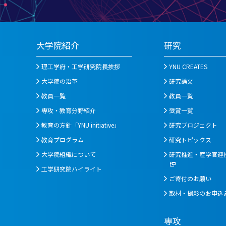
大学院紹介
研究
理工学府・工学研究院長挨拶
YNU CREATES
大学院の沿革
研究論文
教員一覧
教員一覧
専攻・教育分野紹介
受賞一覧
教育の方針「YNU initiative」
研究プロジェクト
教育プログラム
研究トピックス
大学院組織について
研究推進・産学官連
工学研究院ハイライト
ご寄付のお願い
取材・撮影のお申込
専攻