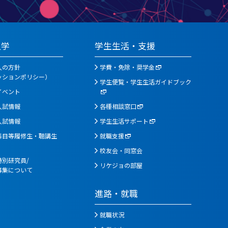
入学
学生生活・支援
入の方針
学費・免除・奨学金
ッションポリシー）
学生便覧・学生生活ガイドブック
イベント
入試情報
各種相談窓口
入試情報
学生生活サポート
科目等履修生・聴講生
就職支援
校友会・同窓会
別研究員/
リケジョの部屋
募集について
進路・就職
就職状況