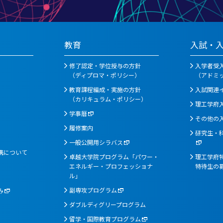
教育
入試・
修了認定・学位授与の方針
入学者受
（ディプロマ・ポリシー）
（アドミ
教育課程編成・実施の方針
入試関連
（カリキュラム・ポリシー）
理工学府
学事暦
その他の
履修案内
研究生・
一般公開用シラバス
携について
卓越大学院プログラム「パワー・
理工学府特
エネルギー・プロフェッショナ
特待生の
ル」
副専攻プログラム
み
ダブルディグリープログラム
留学・国際教育プログラム