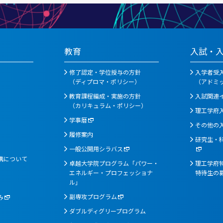
教育
入試・
修了認定・学位授与の方針
入学者受
（ディプロマ・ポリシー）
（アドミ
教育課程編成・実施の方針
入試関連
（カリキュラム・ポリシー）
理工学府
学事暦
その他の
履修案内
研究生・
一般公開用シラバス
携について
卓越大学院プログラム「パワー・
理工学府特
エネルギー・プロフェッショナ
特待生の
ル」
副専攻プログラム
み
ダブルディグリープログラム