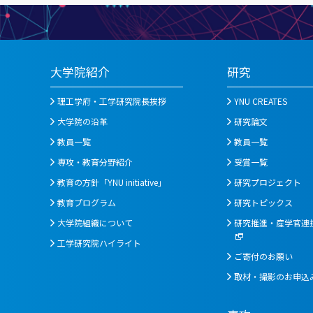
大学院紹介
研究
理工学府・工学研究院長挨拶
YNU CREATES
大学院の沿革
研究論文
教員一覧
教員一覧
専攻・教育分野紹介
受賞一覧
教育の方針「YNU initiative」
研究プロジェクト
教育プログラム
研究トピックス
大学院組織について
研究推進・産学官連
工学研究院ハイライト
ご寄付のお願い
取材・撮影のお申込