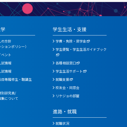
入学
学生生活・支援
入の方針
学費・免除・奨学金
ッションポリシー）
学生便覧・学生生活ガイドブック
イベント
入試情報
各種相談窓口
入試情報
学生生活サポート
科目等履修生・聴講生
就職支援
校友会・同窓会
別研究員/
リケジョの部屋
募集について
進路・就職
就職状況